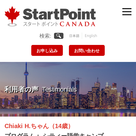
Skip
to
Me
content
togg
検索:
日本
English
語
お申し込み
お問い合わせ
利用者の声
Testimonials
Chiaki H.ちゃん（14歳）