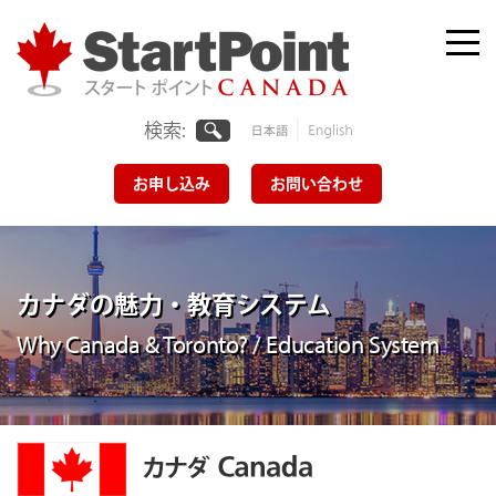
Skip
to
Me
tog
content
検索:
日本
English
語
お申し込み
お問い合わせ
カナダの魅力・教育システム
Why Canada & Toronto? / Education System