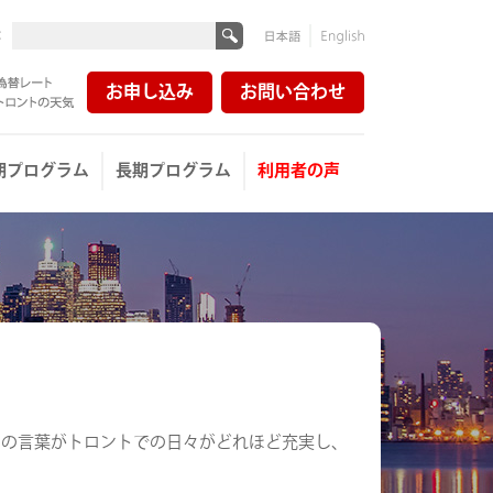
:
日本
English
語
お申し込み
お問い合わせ
レート
ントの天気
期プログラム
長期プログラム
利用者の声
この言葉がトロントでの日々がどれほど充実し、