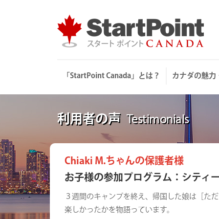
Skip
to
content
「StartPoint Canada」とは？
カナダの魅力
利用者の声
Testimonials
Chiaki M.ちゃんの保護者様
お子様の参加プログラム：シティ
３週間のキャンプを終え、帰国した娘は［ただ
楽しかったかを物語っています。