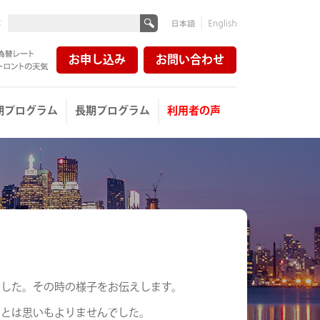
:
日本
English
語
お申し込み
お問い合わせ
レート
ントの天気
期プログラム
長期プログラム
利用者の声
ました。その時の様子をお伝えします。
るとは思いもよりませんでした。