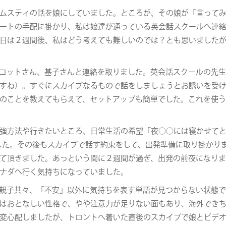
ムスティの話を娘にしていました。ところが、その娘が「言って
ートの手配に掛かり、私は娘達が通っている英会話スクールへ連
日は２週間後、私はどう考えても難しいのでは？とも思いました
コットさん、基子さんと連絡を取りました。英会話スクールの先
すね）。すぐにスカイプなるもので話をしましょうとお誘いを受
のことを教えてもらえて、セットアップも簡単でした。これを使
強方法や行きたいところ、日常生活の希望「夜○○には寝かせて
した。その後もスカイプで話す約束をして、出発準備に取り掛かり
て頂きました。あっという間に２週間が過ぎ、出発の前夜になり
ナダへ行く気持ちになっていました。
親子共々、「不安」以外に気持ちを表す単語が見つからない状態
はおとなしい性格で、やや注意力が足りない面もあり、海外でき
変心配しましたが、トロントへ着いた直後のスカイプで娘とビデ