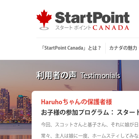
Skip
to
content
「StartPoint Canada」とは？
カナダの魅力
利用者の声
Testimonials
Haruhoちゃんの保護者様
お子様の参加プログラム： スター
今回、スコットさんと基子さん、それに娘が日
常々、主人は娘に一度、ホームスティしてみな