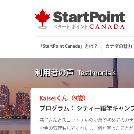
Skip
to
content
「StartPoint Canada」とは？
カナダの魅力
利用者の声
Testimonials
Kaiseiくん（9歳）
プログラム： シティー語学キャン
基子さんとスコットさんのお蔭で初めてのカナ
お金の管理もしてくれたし、何か困ったことが