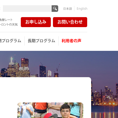
:
日本
English
語
お申し込み
お問い合わせ
レート
ントの天気
期プログラム
長期プログラム
利用者の声