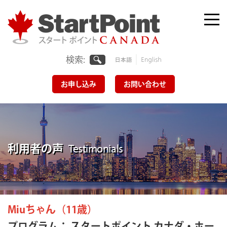
Skip
to
Me
tog
content
検索:
日本
English
語
お申し込み
お問い合わせ
利用者の声
Testimonials
Miuちゃん（11歳）
プログラム： スタートポイント カナダ・ホー