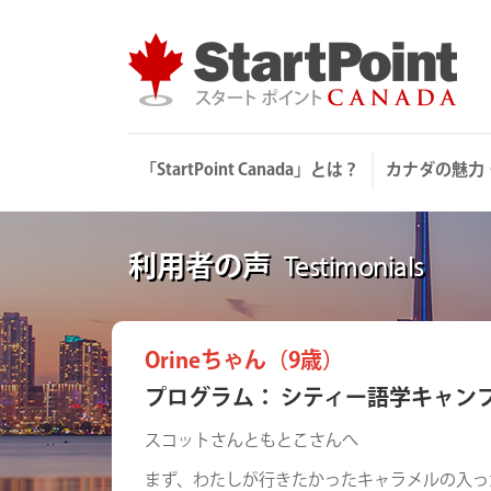
Skip
to
content
「StartPoint Canada」とは？
カナダの魅力
利用者の声
Testimonials
Orineちゃん（9歳）
プログラム： シティー語学キャン
スコットさんともとこさんへ
まず、わたしが行きたかったキャラメルの入っ