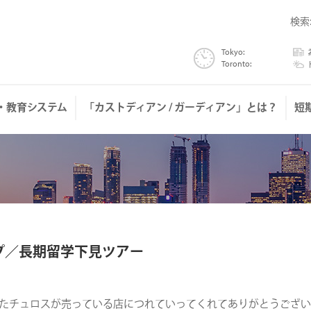
検索
Tokyo:
為替
Toronto:
トロ
・教育システム
「カストディアン / ガーディアン」とは？
短
プ／長期留学下見ツアー
たチュロスが売っている店につれていってくれてありがとうござ