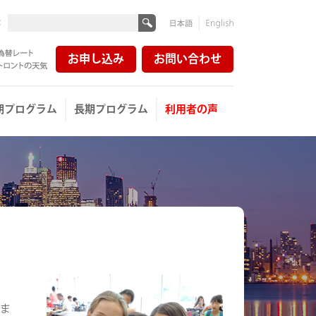
:
日本
English
語
お申し込み
お問い合わせ
レート
ントの天気
期プログラム
長期プログラム
利用者の声
いま