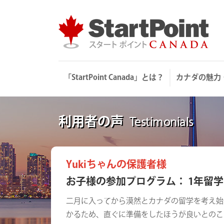
Skip
to
content
「StartPoint Canada」とは？
カナダの魅力
利用者の声
Testimonials
Yukiちゃんの保護者様
お子様の参加プログラム： 1年留学
二月に入ってから漠然とカナダの留学を考え始めた
かるため、直ぐに準備をしたほうが良いとのこ