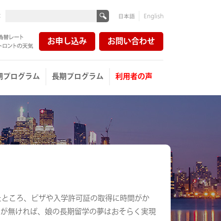
:
日本
English
語
お申し込み
お問い合わせ
レート
ントの天気
期プログラム
長期プログラム
利用者の声
談したところ、ビザや入学許可証の取得に時間がか
スが無ければ、娘の長期留学の夢はおそらく実現